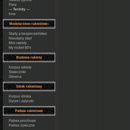
Świece dymne
Flary
--- Termity ---
Inne
Modelarstwo rakietowe:
Starty a bezpieczeństwo
Nieudany start
Mini rakiety
My rocket 80's
Budowa rakiety
Korpus rakiety
Stateczniki
Głowica
Silnik rakietowy
Korpus silnika
Dysze i zatyczki
Paliwa rakietowe
Paliwa prochowe
Paliwa żywiczne