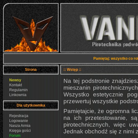
Pamiętaj: wszystko co ro
Strona
:: Wstęp ::
Na tej podstronie znajdzies
Newsy
Kontakt
mieszanin pirotechnicznyc
Regulamin
Wszystko estetycznie pog
Linkownia
przewertuj wszystkie podstro
Dla użytkownika
Pamiętajcie, że ogromna li
Rejestracja
na ich przetestowanie, s
Logowanie
pirotechnicznych, więc u
Nasza Armia
Jednak obchodź się z nimi 
Księga gości
Forum