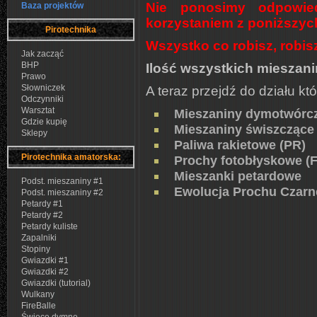
Nie ponosimy odpowie
Baza projektów
korzystaniem z poniższych 
Pirotechnika
Wszystko co robisz, robis
Jak zacząć
BHP
Ilość wszystkich mieszani
Prawo
Słowniczek
A teraz przejdź do działu któ
Odczynniki
Warsztat
Mieszaniny dymotwórc
Gdzie kupię
Mieszaniny świszczące
Sklepy
Paliwa rakietowe (PR)
Pirotechnika amatorska:
Prochy fotobłyskowe (
Mieszanki petardowe
Podst. mieszaniny #1
Ewolucja Prochu Czar
Podst. mieszaniny #2
Petardy #1
Petardy #2
Petardy kuliste
Zapalniki
Stopiny
Gwiazdki #1
Gwiazdki #2
Gwiazdki (tutorial)
Wulkany
FireBalle